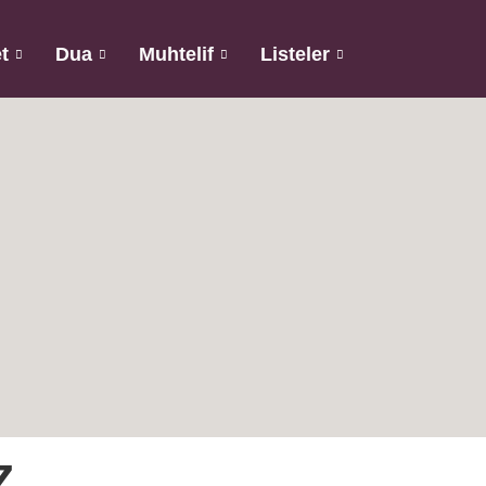
t
Dua
Muhtelif
Listeler
z