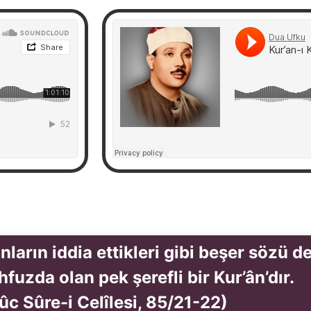
nların iddia ettikleri gibi beşer sözü de
fuzda olan pek şerefli bir Kur’ân’dır.
ûc Sûre-i Celîlesi, 85/21-22)