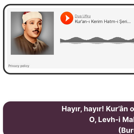
Hayır, hayır! Kur’ân o
O, Levh-i Mah
(Bur