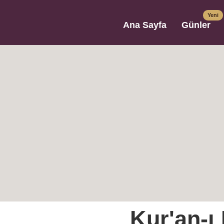
Yeni
Ana Sayfa
Günler
Kur'an-ı