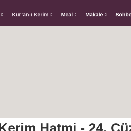
Kur’an-ı Kerim
Meal
Makale
Sohbe
 Kerim Hatmi - 24. Cü