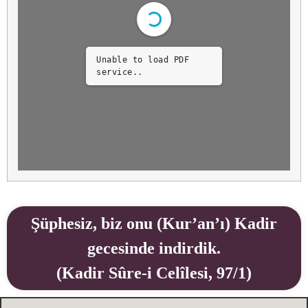
Unable to load PDF
service..
Şüphesiz, biz onu (Kur’an’ı) Kadir
gecesinde indirdik.
(Kadir Sûre-i Celîlesi, 97/1)