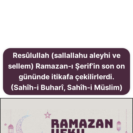
Resûlullah (sallallahu aleyhi ve
sellem) Ramazan-ı Şerif’in son on
gününde itikafa çekilirlerdi.
(Sahîh-i Buharî, Sahîh-i Müslim)