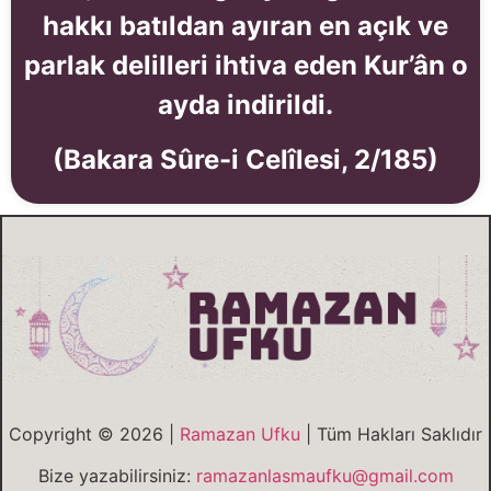
hakkı batıldan ayıran en açık ve
parlak delilleri ihtiva eden Kur’ân o
ayda indirildi.
(Bakara Sûre-i Celîlesi, 2/185)
Copyright © 2026 |
Ramazan Ufku
| Tüm Hakları Saklıdır
Bize yazabilirsiniz:
ramazanlasmaufku@gmail.com