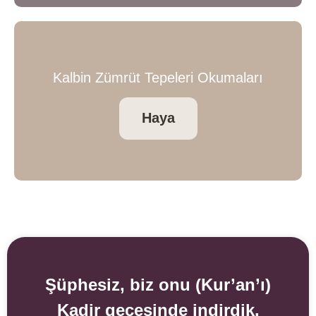
Kalbin Zümrüt Tepeleri Okumaları
Haya
Şüphesiz, biz onu (Kur’an’ı)
Kadir gecesinde indirdik.